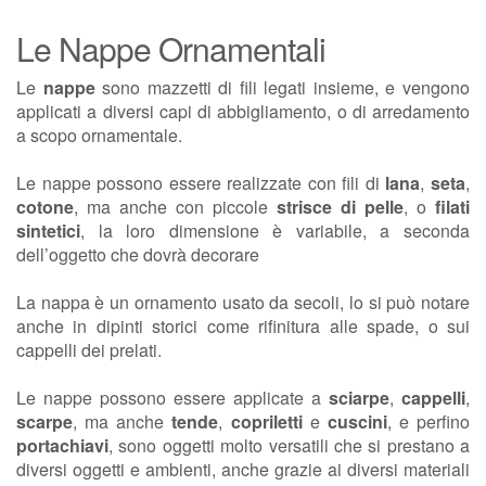
Le Nappe Ornamentali
Le
nappe
sono mazzetti di fili legati insieme, e vengono
applicati a diversi capi di abbigliamento, o di arredamento
a scopo ornamentale.
Le nappe possono essere realizzate con fili di
lana
,
seta
,
cotone
, ma anche con piccole
strisce di pelle
, o
filati
sintetici
, la loro dimensione è variabile, a seconda
dell’oggetto che dovrà decorare
La nappa è un ornamento usato da secoli, lo si può notare
anche in dipinti storici come rifinitura alle spade, o sui
cappelli dei prelati.
Le nappe possono essere applicate a
sciarpe
,
cappelli
,
scarpe
, ma anche
tende
,
copriletti
e
cuscini
, e perfino
portachiavi
, sono oggetti molto versatili che si prestano a
diversi oggetti e ambienti, anche grazie ai diversi materiali